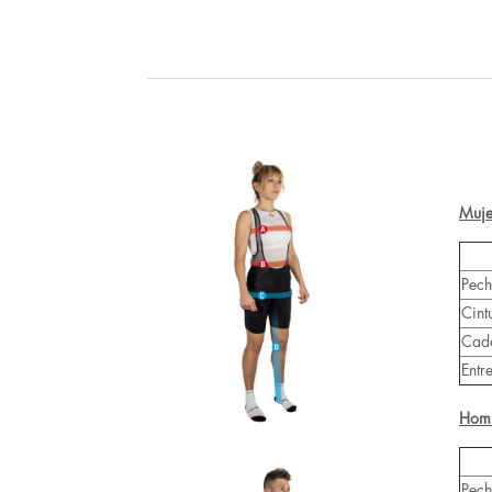
Muje
Pec
Cint
Cad
Entr
Hom
Pec