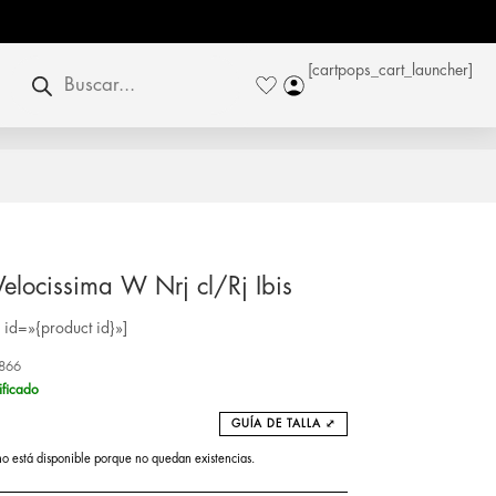
Búsqueda
[cartpops_cart_launcher]
de
productos
Velocissima W Nrj cl/Rj Ibis
id=»{product id}»]
866
ificado
GUÍA DE TALLA ⤢
no está disponible porque no quedan existencias.