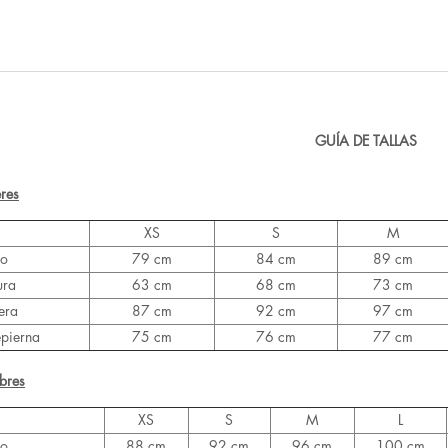
GUÍA DE TALLAS
res
XS
S
M
ho
79 cm
84 cm
89 cm
ura
63 cm
68 cm
73 cm
era
87 cm
92 cm
97 cm
epierna
75 cm
76 cm
77 cm
bres
XS
S
M
L
ho
88 cm
92 cm
96 cm
100 cm