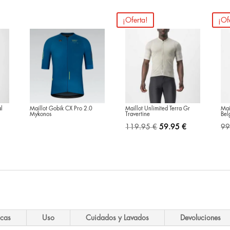
¡Oferta!
¡Of
al
Maillot Gobik CX Pro 2.0
Maillot Unlimited Terra Gr
Mai
Mykonos
Travertine
Bel
El
El
119.95
€
59.95
€
99
precio
precio
original
actual
era:
es:
119.95 €.
59.95 €.
icas
Uso
Cuidados y Lavados
Devoluciones