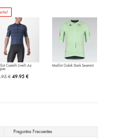
erta!
llot Castelli Livelli Az
Maillot Gobik Stark Seamint
gian
El
El
.95
€
49.95
€
precio
precio
original
actual
era:
es:
99.95 €.
49.95 €.
Preguntas Frecuentes