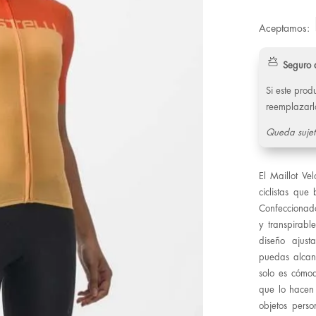
Aceptamos:
Seguro 
Si este pro
reemplazarl
Queda sujet
El Maillot V
ciclistas que
Confeccionado
y transpirabl
diseño ajus
puedas alcanz
solo es cómod
que lo hacen d
objetos perso