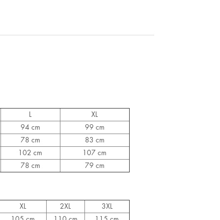
L
XL
94 cm
99 cm
78 cm
83 cm
102 cm
107 cm
78 cm
79 cm
XL
2XL
3XL
105 cm
110 cm
115 cm