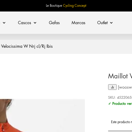
Le Boutique
Cycling Concept
a
Cascos
Gafas
Marcas
Outlet
 Velocissima W Nrj cl/Rj Ibis
Maillot 
[woosw 
SKU:
4522065
✓ Producto ver
Este producto 