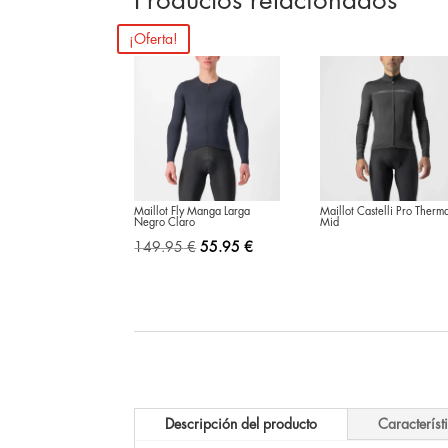
Productos relacionados
¡Oferta!
Maillot Fly Manga Larga
Maillot Castelli Pro Therm
Negro Claro
Mid
El
El
149.95
€
55.95
€
precio
precio
original
actual
era:
es:
149.95 €.
55.95 €.
Descripción del producto
Característ