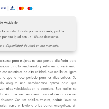
de Accidente
ducto ha sido dañado por un accidente, podrás
o por otro igual con un 10% de descuento.
o a disponilidad de stock en ese momento.
elocissima para mujeres es una prenda diseñada para
 buscan un alto rendimiento y estilo en su vestimenta.
 con materiales de alta calidad, este maillot es ligero
e, lo que lo hace perfecto para los días cálidos. Su
tado asegura una aerodinámica óptima para que
ar altas velocidades en la carretera. Este maillot no
o, sino que también cuenta con detalles adicionales
estacar. Con tres bolsillos traseros, podrás llevar tus
nales, como el teléfono o las barras energéticas, sin