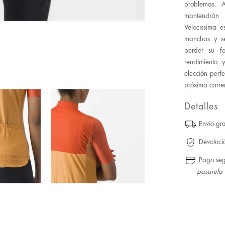
problemas. A
mantendrán 
Velocissima e
manchas y se
perder su f
rendimiento 
elección perf
próxima carre
Detalles
Envío gra
Devoluci
Pago se
pasarela 