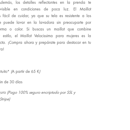
demás, los detalles reflectantes en la prenda te
visible en condiciones de poca luz. El Maillot
s fácil de cuidar, ya que su tela es resistente a las
 puede lavar en la lavadora sin preocuparte por
orma o color. Si buscas un maillot que combine
y estilo, el Maillot Velocissima para mujeres es la
ecta. ¡Compra ahora y prepárate para destacar en tu
ra!
tuito*
(
A partir de 65 €
)
ón de 30 días
guro
(Pago 100% seguro encriptado por SSL y
Stripe)