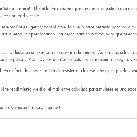
róxima carrera? ¡El maillot Velocissima para mujeres es justo lo que necesi
de comodidad y estilo.
este maillot es ligero y transpirable, lo que lo hace perfecto para los dí
te a tu cuerpo, proporcionando una aerodinámica óptima para que puedas
issima destaque son sus características adicionales. Con tres bolsillos tras
ras energéticas. Además, los detalles reflectantes te mantendrán seguro y v
bién es fácil de cuidar. La tela es resistente a las manchas y se puede lav
mbine rendimiento y estilo, el maillot Velocissima para mujeres es una ex
illot Velocissima para mujeres!