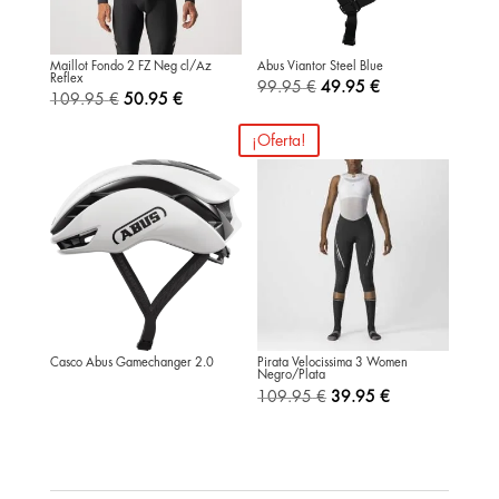
Maillot Fondo 2 FZ Neg cl/Az
Abus Viantor Steel Blue
Reflex
El
El
99.95
€
49.95
€
El
El
109.95
€
50.95
€
precio
precio
precio
precio
¡Oferta!
original
actual
original
actual
era:
es:
era:
es:
99.95 €.
49.95 €.
109.95 €.
50.95 €.
Casco Abus Gamechanger 2.0
Pirata Velocissima 3 Women
Negro/Plata
El
El
109.95
€
39.95
€
precio
precio
original
actual
era:
es: