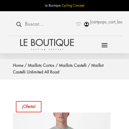
Le Boutique
Cycling Concept
Búsqueda
[cartpops_cart_launch
de
productos
Home
/
Maillots Cortos
/
Maillots Castelli
/ Maillot
Castelli Unlimited All Road
¡Oferta!