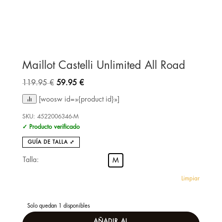
Maillot Castelli Unlimited All Road
El
El
119.95
€
59.95
€
precio
precio
[woosw id=»{product id}»]
original
actual
era:
es:
SKU:
4522006346-M
✓ Producto verificado
119.95 €.
59.95 €.
GUÍA DE TALLA ⤢
Talla:
M
Limpiar
Solo quedan 1 disponibles
AÑADIR AL