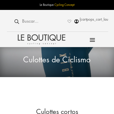
Le Boutique
Cycling Concept
Búsqueda
[cartpops_cart_launch
de
productos
Culottes de Ciclismo
Culottes cortos