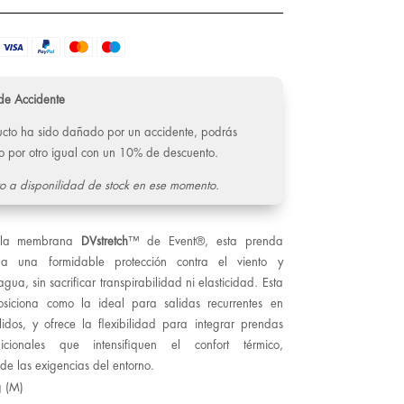
de Accidente
ducto ha sido dañado por un accidente, podrás
o por otro igual con un 10% de descuento.
o a disponilidad de stock en ese momento.
 la membrana
DVstretch
™ de Event®, esta prenda
da una formidable protección contra el viento y
 agua, sin sacrificar transpirabilidad ni elasticidad. Esta
siciona como la ideal para salidas recurrentes en
idos, y ofrece la flexibilidad para integrar prendas
dicionales que intensifiquen el confort térmico,
e las exigencias del entorno.
g (M)