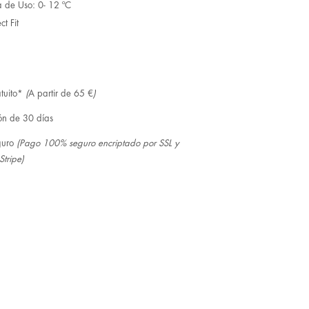
 de Uso: 0- 12 ºC
ct Fit
tuito*
(
A partir de 65 €
)
ón de 30 días
guro
(Pago 100% seguro encriptado por SSL y
Stripe)