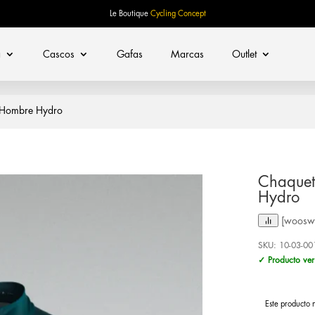
Le Boutique
Cycling Concept
a
Cascos
Gafas
Marcas
Outlet
 Hombre Hydro
Chaquet
Hydro
[woosw 
SKU:
10-03-00
✓ Producto ver
Este producto 