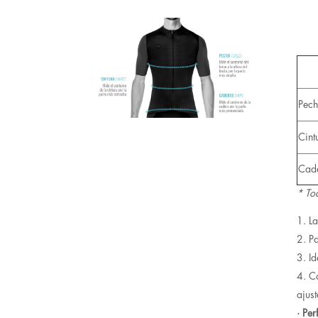
Pec
Cint
Cad
* To
La
Pa
Id
Ca
ajus
· Perf