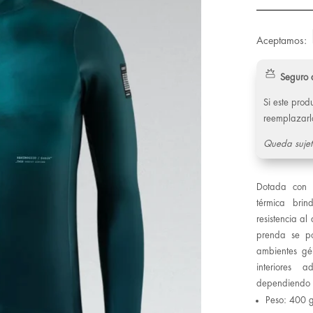
Aceptamos:
Seguro 
Si este pro
reemplazarl
Queda sujet
Dotada con
térmica brin
resistencia al
prenda se po
ambientes gél
interiores a
dependiendo d
Peso: 400 