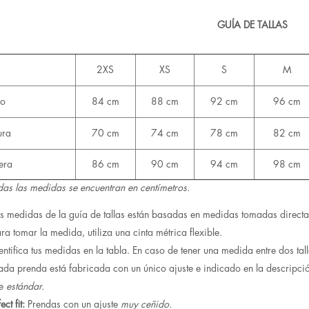
GUÍA DE TALLAS
2XS
XS
S
M
ho
84 cm
88 cm
92 cm
96 cm
ura
70 cm
74 cm
78 cm
82 cm
era
86 cm
90 cm
94 cm
98 cm
das las medidas se encuentran en centímetros.
s medidas de la guía de tallas están basadas en medidas tomadas directa
ra tomar la medida, utiliza una cinta métrica flexible.
entifica tus medidas en la tabla. En caso de tener una medida entre dos tall
da prenda está fabricada con un único ajuste e indicado en la descripci
te
estándar.
ect fit:
Prendas con un ajuste
muy ceñido.