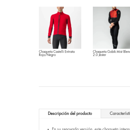
Chaqueta Castelli Entrata
Chaqueta Gobik Mist Blen
Rojo/Negro
2.0 Jester
Descripción del producto
Característ
En su renovada versión, este chaqueta inte