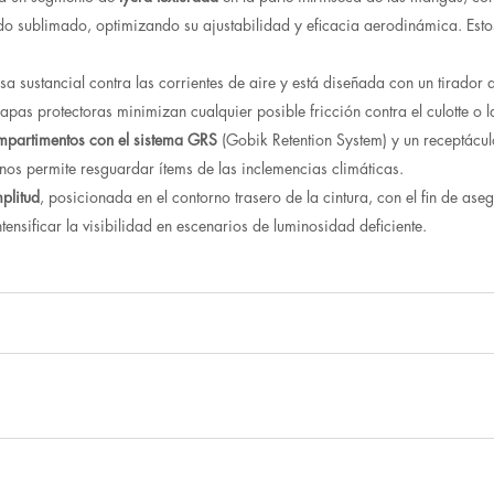
zado sublimado, optimizando su ajustabilidad y eficacia aerodinámica. Esto
a sustancial contra las corrientes de aire y está diseñada con un tirador q
pas protectoras minimizan cualquier posible fricción contra el culotte o l
ompartimentos con el sistema GRS
(Gobik Retention System) y un receptáculo
nos permite resguardar ítems de las inclemencias climáticas.
plitud
, posicionada en el contorno trasero de la cintura, con el fin de as
tensificar la visibilidad en escenarios de luminosidad deficiente.