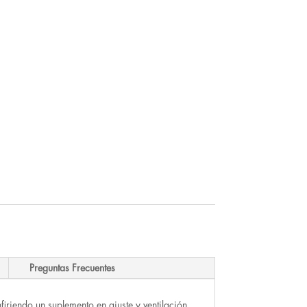
Preguntas Frecuentes
firiendo un suplemento en ajuste y ventilación.