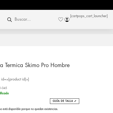
Búsqueda
[cartpops_cart_launcher]
de
productos
a Termica Skimo Pro Hombre
id=»{product id}»]
1-045
ificado
GUÍA DE TALLA ⤢
no está disponible porque no quedan existencias.