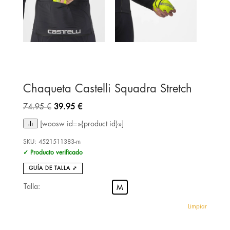
Chaqueta Castelli Squadra Stretch
El
El
74.95
€
39.95
€
precio
precio
[woosw id=»{product id}»]
original
actual
era:
es:
SKU:
4521511383-m
✓ Producto verificado
74.95 €.
39.95 €.
GUÍA DE TALLA ⤢
Talla:
M
Limpiar