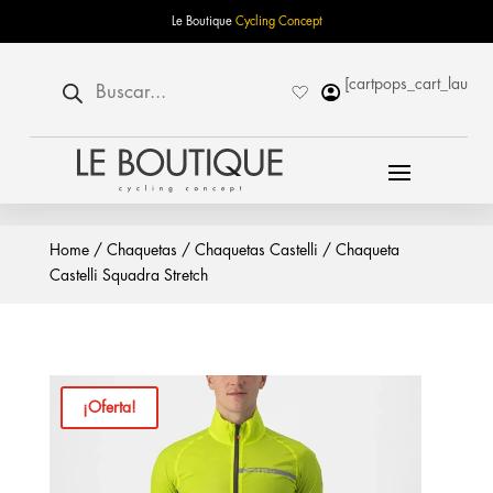
Le Boutique
Cycling Concept
Búsqueda
[cartpops_cart_launch
de
productos
Home
/
Chaquetas
/
Chaquetas Castelli
/ Chaqueta
Castelli Squadra Stretch
¡Oferta!