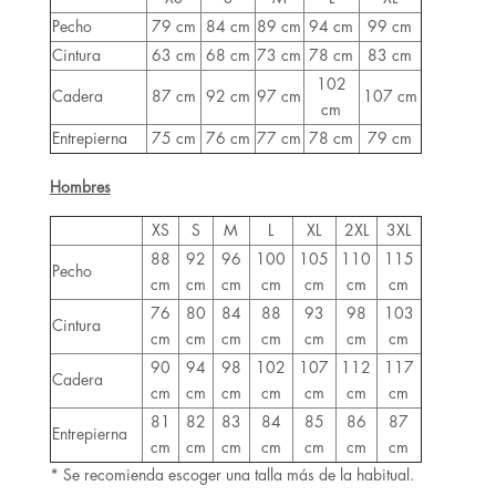
Pecho
79 cm
84 cm
89 cm
94 cm
99 cm
Cintura
63 cm
68 cm
73 cm
78 cm
83 cm
102
Cadera
87 cm
92 cm
97 cm
107 cm
cm
Entrepierna
75 cm
76 cm
77 cm
78 cm
79 cm
Hombres
XS
S
M
L
XL
2XL
3XL
88
92
96
100
105
110
115
Pecho
cm
cm
cm
cm
cm
cm
cm
76
80
84
88
93
98
103
Cintura
cm
cm
cm
cm
cm
cm
cm
90
94
98
102
107
112
117
Cadera
cm
cm
cm
cm
cm
cm
cm
81
82
83
84
85
86
87
Entrepierna
cm
cm
cm
cm
cm
cm
cm
* Se recomienda escoger una talla más de la habitual.