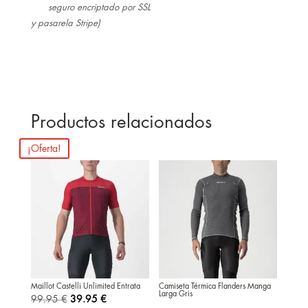
seguro encriptado por SSL
y pasarela Stripe)
Productos relacionados
¡Oferta!
Maillot Castelli Unlimited Entrata
Camiseta Térmica Flanders Manga
Larga Gris
El
El
99.95
€
39.95
€