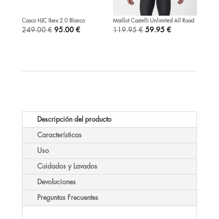
Casco HJC Ibex 2.0 Blanco
Maillot Castelli Unlimited All Road
El
El
El
El
249.00
€
95.00
€
119.95
€
59.95
€
precio
precio
precio
precio
original
actual
original
actual
era:
es:
era:
es:
249.00 €.
95.00 €.
119.95 €.
59.95 €.
Descripción del producto
Características
Uso
Cuidados y Lavados
Devoluciones
Preguntas Frecuentes