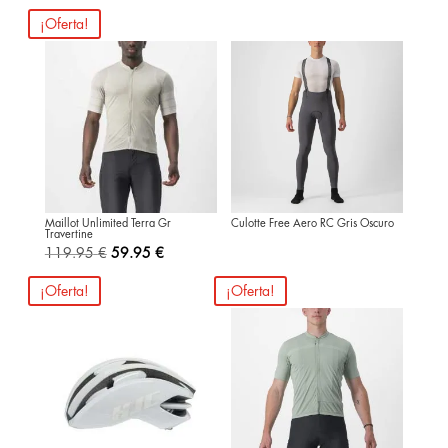
precio
precio
¡Oferta!
original
actual
era:
es:
99.95 €.
39.95 €.
Maillot Unlimited Terra Gr
Culotte Free Aero RC Gris Oscuro
Travertine
El
El
119.95
€
59.95
€
precio
precio
¡Oferta!
¡Oferta!
original
actual
era:
es:
119.95 €.
59.95 €.