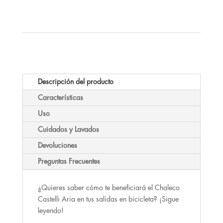
precio
precio
original
actual
original
actual
era:
es:
era:
es:
119.95 €.
59.95 €.
119.95 €.
59.95 €.
Descripción del producto
Características
Uso
Cuidados y Lavados
Devoluciones
Preguntas Frecuentes
¿Quieres saber cómo te beneficiará el Chaleco
Castelli Aria en tus salidas en bicicleta? ¡Sigue
leyendo!