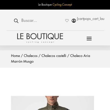
Le Boutique
Cycling Concept
Búsqueda
[cartpops_cart_launch
de
productos
Home
/
Chalecos
/
Chalecos castelli
/ Chaleco Aria
Marrón Musgo