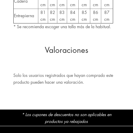
Cadera
cm
cm
cm
cm
cm
cm
cm
81
82
83
84
85
86
87
Entrepierna
cm
cm
cm
cm
cm
cm
cm
* Se recomienda escoger una talla más de la habitual.
Valoraciones
Solo los usuarios registrados que hayan comprado este
producto pueden hacer una valoración.
* Los cupones de descuentos no son aplicables en
productos ya rebajados