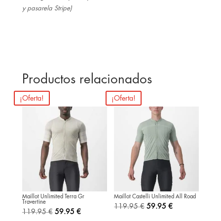
y pasarela Stripe)
Productos relacionados
¡Oferta!
¡Oferta!
Maillot Unlimited Terra Gr
Maillot Castelli Unlimited All Road
Travertine
El
El
119.95
€
59.95
€
El
El
119.95
€
59.95
€
precio
precio