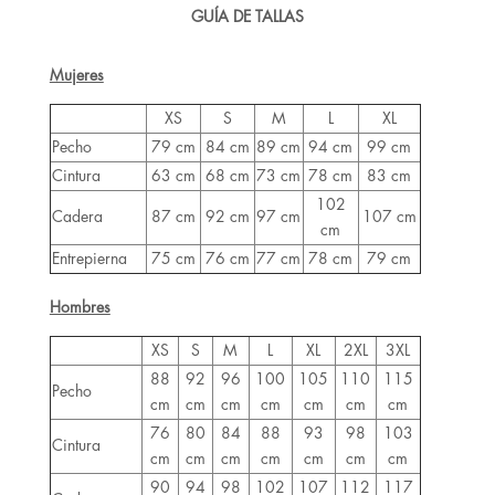
GUÍA DE TALLAS
Mujeres
XS
S
M
L
XL
Pecho
79 cm
84 cm
89 cm
94 cm
99 cm
Cintura
63 cm
68 cm
73 cm
78 cm
83 cm
102
Cadera
87 cm
92 cm
97 cm
107 cm
cm
Entrepierna
75 cm
76 cm
77 cm
78 cm
79 cm
Hombres
XS
S
M
L
XL
2XL
3XL
88
92
96
100
105
110
115
Pecho
cm
cm
cm
cm
cm
cm
cm
76
80
84
88
93
98
103
Cintura
cm
cm
cm
cm
cm
cm
cm
90
94
98
102
107
112
117