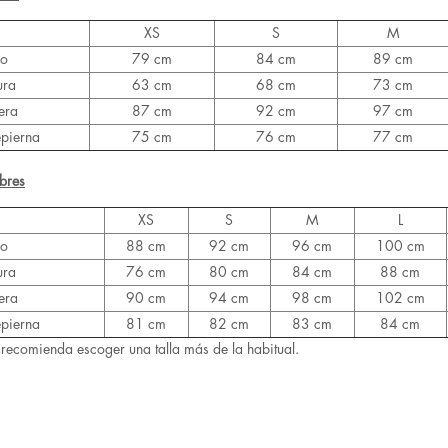
XS
S
M
ho
79 cm
84 cm
89 cm
ura
63 cm
68 cm
73 cm
era
87 cm
92 cm
97 cm
epierna
75 cm
76 cm
77 cm
bres
XS
S
M
L
ho
88 cm
92 cm
96 cm
100 cm
ura
76 cm
80 cm
84 cm
88 cm
era
90 cm
94 cm
98 cm
102 cm
epierna
81 cm
82 cm
83 cm
84 cm
 recomienda escoger una talla más de la habitual.