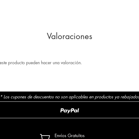
Valoraciones
este producto pueden hacer una valoración.
* Los cupones de descuentos no son aplicables en productos ya rebajado

Envíos Gratuítos