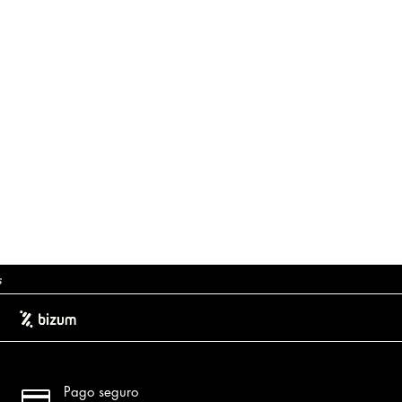
s

Pago seguro