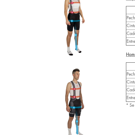
Pec
Cint
Cad
Entr
Hom
Pec
Cint
Cad
Entr
* Se