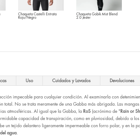
a
Chaqueta Castelli Entrata
Chaqueta Gobik Mist Blend
Rojo/Negro
2.0 Jester
ecio
ual
.95 €.
icas
Uso
Cuidados y Lavados
Devoluciones
ección impecable para cualquier condición. Al examinarla con detenimient
ón total. No se trata meramente de una Gabba más abrigada. Las mangas
ias atmosféricas. Al igual que la Gabba, la
RoS
(acrónimo de "
Rain or Sh
ormidable capacidad de transpiración, como en pluviosidad, debido a los
ibe un tejido delantero ligeramente impermeable con forro polar, y en la par
 del agua
.