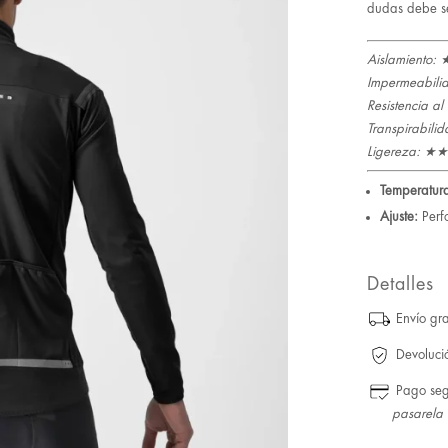
dudas debe s
Aislamient
Impermeabi
Resistencia 
Transpirabi
Ligereza: 
Temperatur
Ajuste:
Perf
Detalles
Envío gra
Devoluci
Pago se
pasarela 