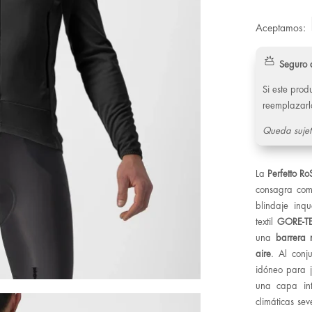
Aceptamos:
Seguro 
Si este pro
reemplazarl
Queda sujet
La
Perfetto Ro
consagra co
blindaje inq
textil
GORE-T
una
barrera 
aire
. Al conj
idóneo para j
una capa int
climáticas se