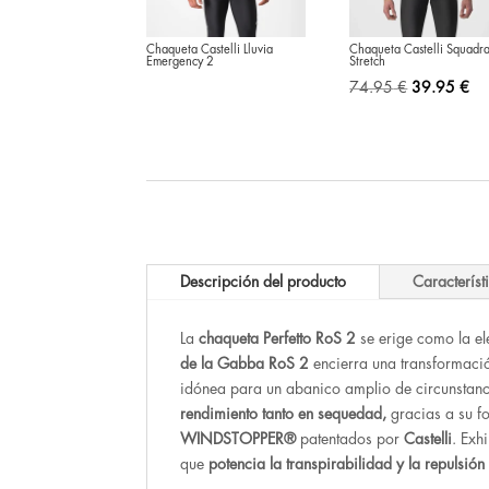
Chaqueta Castelli Lluvia
Chaqueta Castelli Squadr
Emergency 2
Stretch
El
El
74.95
€
39.95
€
precio
pr
original
act
era:
es:
74.95 €.
39
Descripción del producto
Característ
La
chaqueta Perfetto RoS 2
se erige como la el
de la Gabba RoS 2
encierra una transformaci
idónea para un abanico amplio de circunstanc
rendimiento tanto en sequedad,
gracias a su f
WINDSTOPPER®
patentados por
Castelli
. Exh
que
potencia la transpirabilidad y la repulsión