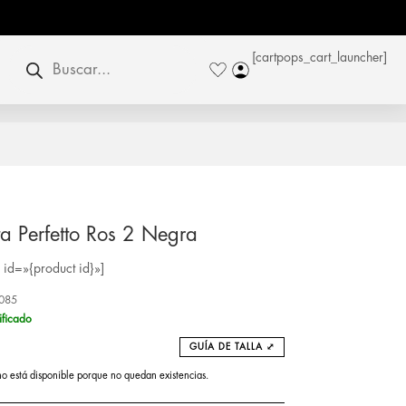
Búsqueda
[cartpops_cart_launcher]
de
productos
a Perfetto Ros 2 Negra
id=»{product id}»]
085
ificado
GUÍA DE TALLA ⤢
no está disponible porque no quedan existencias.