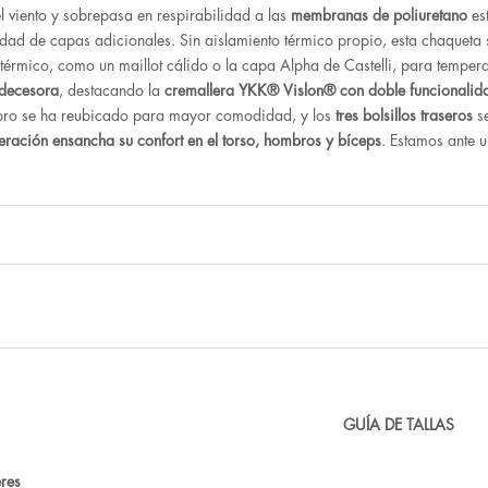
 viento y sobrepasa en respirabilidad a las
membranas de poliuretano
es
idad de capas adicionales. Sin aislamiento térmico propio, esta chaqueta
 térmico, como un maillot cálido o la capa Alpha de Castelli, para temper
edecesora
, destacando la
cremallera YKK® Vislon® con doble funcionalid
ombro se ha reubicado para mayor comodidad, y los
tres bolsillos traseros
se
teración ensancha su confort en el torso, hombros y bíceps
. Estamos ante 
GUÍA DE TALLAS
res