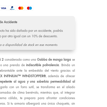
de Accidente
ducto ha sido dañado por un accidente, podrás
o por otro igual con un 10% de descuento.
o a disponilidad de stock en ese momento.
S 2
considerada como una
Gabba de manga larga
se
mo una prenda de
indiscutible polivalencia
. Brinda un
uebrantable ante la embestida del viento gracias al
EX INFINIUM™ WINDSTOPPER®
, además de ofrecer
repelente al agua y una soberbia permeabilidad al
ugarla con un forro sutil, se transforma en el aliado
ornadas de clima benévolo, mientras que, al integrar
erna cálida, te prepara para afrontar condiciones
veras. Si tu armario albergará una única chaqueta, sin