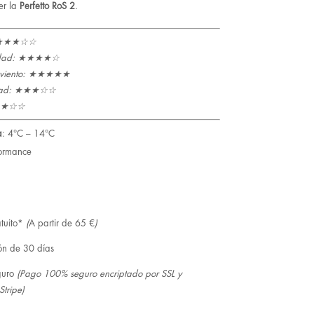
er la
Perfetto RoS 2
.
o: ★★★☆☆
lidad: ★★★★☆
al viento: ★★★★★
lidad: ★★★☆☆
★★★☆☆
a
:
4°C – 14°C
ormance
tuito*
(
A partir de 65 €
)
ón de 30 días
guro
(Pago 100% seguro encriptado por SSL y
Stripe)