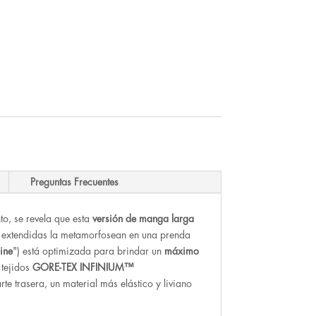
Preguntas Frecuentes
o, se revela que esta
versión de manga larga
 extendidas la metamorfosean en una prenda
ine
") está optimizada para brindar un
máximo
 tejidos
GORE-TEX INFINIUM™
te trasera, un material más elástico y liviano