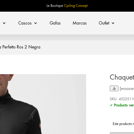
Le Boutique
Cycling Concept
a
Cascos
Gafas
Marcas
Outlet
 Perfetto Ros 2 Negra
Chaquet
[woosw 
SKU:
4522511
✓ Producto ver
Este producto 