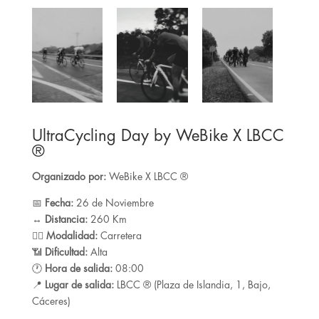
UltraCycling Day by WeBike X LBCC
®️
Organizado por:
WeBike X LBCC ®️
📅
Fecha:
26 de Noviembre
↔️
Distancia:
260 Km
🚵‍♂️
Modalidad:
Carretera
📶
Dificultad:
Alta
🕐
Hora de salida:
08:00
📍
Lugar de salida:
LBCC ®️ (Plaza de Islandia, 1, Bajo,
Cáceres)