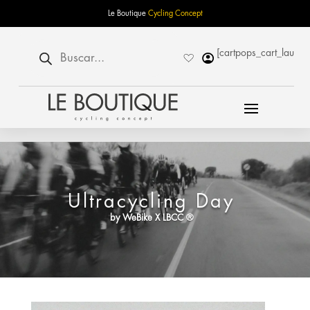
Le Boutique
Cycling Concept
Búsqueda
[cartpops_cart_launch
de
productos
Ultracycling Day
by WeBike X LBCC ®️