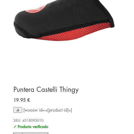
Puntera Castelli Thingy
19.95
€
[woosw id=»{product id}»]
SKU:
4518093010
✓ Producto verificado