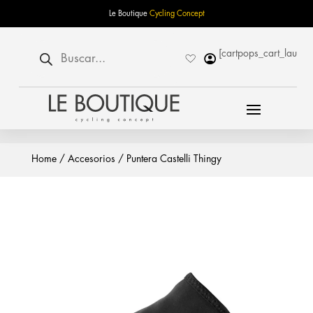
Le Boutique
Cycling Concept
Búsqueda
[cartpops_cart_launch
de
productos
Home
/
Accesorios
/ Puntera Castelli Thingy