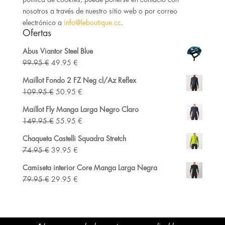
nosotros a través de nuestro sitio web o por correo
electrónico a
info@leboutique.cc
.
Ofertas
Abus Viantor Steel Blue
El
El
99.95
€
49.95
€
precio
precio
Maillot Fondo 2 FZ Neg cl/Az Reflex
original
actual
El
El
109.95
€
50.95
€
era:
es:
precio
precio
99.95 €.
49.95 €.
Maillot Fly Manga Larga Negro Claro
original
actual
El
El
149.95
€
55.95
€
era:
es:
precio
precio
109.95 €.
50.95 €.
Chaqueta Castelli Squadra Stretch
original
actual
El
El
74.95
€
39.95
€
era:
es:
precio
precio
149.95 €.
55.95 €.
Camiseta interior Core Manga Larga Negra
original
actual
El
El
79.95
€
29.95
€
era:
es:
precio
precio
74.95 €.
39.95 €.
original
actual
era:
es: