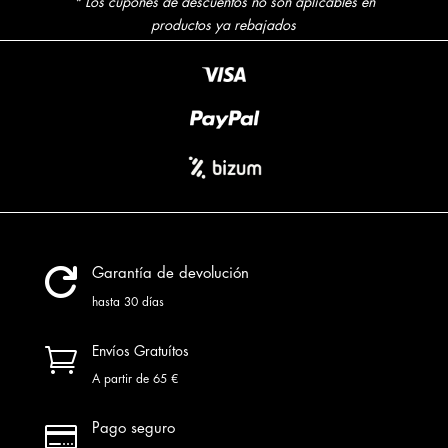
79.95 €.
29.95 €.
* Los cupones de descuentos no son aplicables en
productos ya rebajados

Garantía de devolución
hasta 30 días

Envíos Gratuítos
A partir de 65 €

Pago seguro