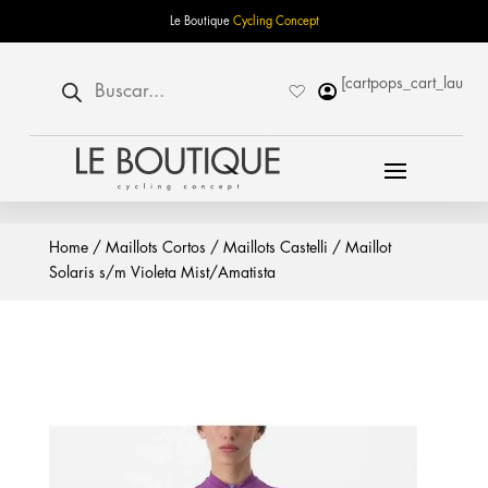
Le Boutique
Cycling Concept
Búsqueda
[cartpops_cart_launch
de
productos
Home
/
Maillots Cortos
/
Maillots Castelli
/ Maillot
Solaris s/m Violeta Mist/Amatista