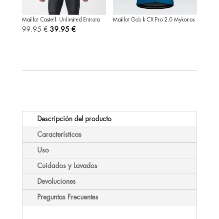
Maillot Castelli Unlimited Entrata
Maillot Gobik CX Pro 2.0 Mykonos
El
El
99.95
€
39.95
€
precio
precio
original
actual
era:
es:
99.95 €.
39.95 €.
Descripción del producto
Características
Uso
Cuidados y Lavados
Devoluciones
Preguntas Frecuentes