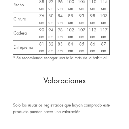
88
92
96
100
105
110
115
Pecho
cm
cm
cm
cm
cm
cm
cm
76
80
84
88
93
98
103
Cintura
cm
cm
cm
cm
cm
cm
cm
90
94
98
102
107
112
117
Cadera
cm
cm
cm
cm
cm
cm
cm
81
82
83
84
85
86
87
Entrepierna
cm
cm
cm
cm
cm
cm
cm
* Se recomienda escoger una talla más de la habitual.
Valoraciones
Solo los usuarios registrados que hayan comprado este
producto pueden hacer una valoración.