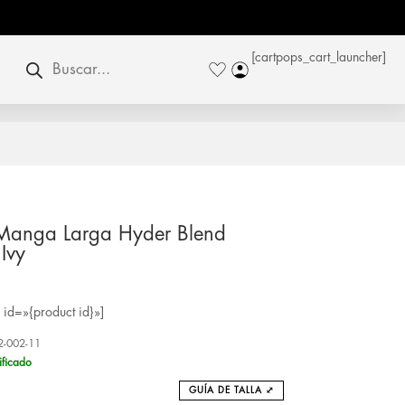
Búsqueda
[cartpops_cart_launcher]
de
productos
 Manga Larga Hyder Blend
Ivy
id=»{product id}»]
2-002-11
ificado
GUÍA DE TALLA ⤢