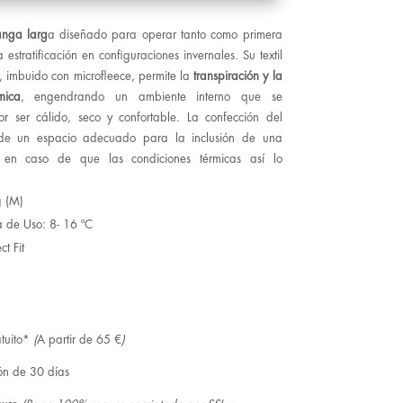
anga larg
a diseñado para operar tanto como primera
stratificación en configuraciones invernales. Su textil
, imbuido con microfleece, permite la
transpiración y la
mica
, engendrando un ambiente interno que se
or ser cálido, seco y confortable. La confección del
ede un espacio adecuado para la inclusión de una
 en caso de que las condiciones térmicas así lo
g (M)
 de Uso: 8- 16 ºC
ct Fit
tuito*
(
A partir de 65 €
)
ón de 30 días