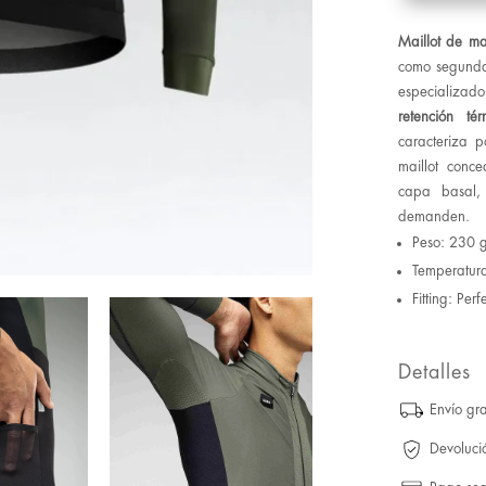
Maillot de m
como segunda e
especializado
retención tér
caracteriza p
maillot conc
capa basal,
demanden.
Peso: 230 
Temperatura
Fitting: Perfe
Detalles
Envío gra
Devoluci