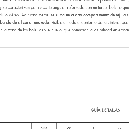
y se caracterizan por su corte angular reforzado con un tercer bolsillo qu
 flujo aéreo. Adicionalmente, se suma un
cuarto compartimento de rejilla
s
a
banda de silicona renovada
, visible en todo el contorno de la cintura, q
en la zona de los bolsillos y el cuello, que potencian la visibilidad en ento
GUÍA DE TALLAS
2XS
XS
S
M