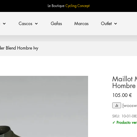
Le Boutique
Cycling Concept
a
Cascos
Gafas
Marcas
Outlet
er Blend Hombre Ivy
Maillot
Hombre 
105.00
€
[woosw 
SKU:
10-01-08
✓ Producto ver