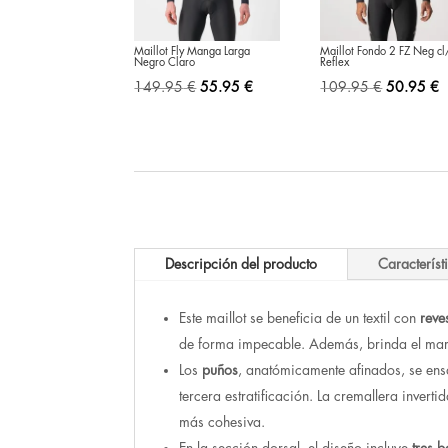
Maillot Fly Manga Larga
Maillot Fondo 2 FZ Neg c
Negro Claro
Reflex
El
El
El
E
149.95
€
55.95
€
109.95
€
50.95
€
precio
precio
precio
p
original
actual
original
a
era:
es:
era:
e
149.95 €.
55.95 €.
109.95 €
5
Descripción del producto
Característ
Este maillot se beneficia de un textil con
reve
de forma impecable. Además, brinda el marge
Los
puños
, anatómicamente afinados, se ens
tercera estratificación. La cremallera invert
más cohesiva.
En la sección dorsal, el diseño incluye
tres b