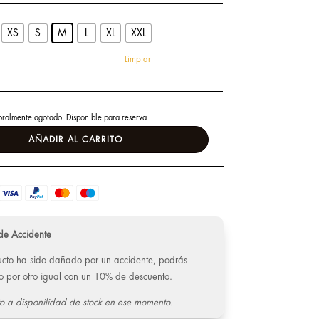
XS
S
M
L
XL
XXL
Limpiar
ralmente agotado. Disponible para reserva
AÑADIR AL CARRITO
de Accidente
ducto ha sido dañado por un accidente, podrás
o por otro igual con un 10% de descuento.
o a disponilidad de stock en ese momento.