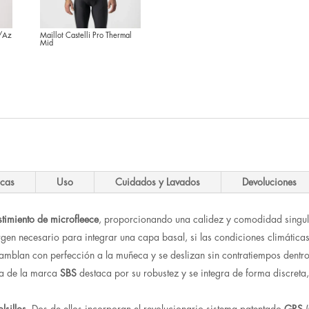
l/Az
Maillot Castelli Pro Thermal
Mid
l
recio
ctual
s:
.
0.95 €.
icas
Uso
Cuidados y Lavados
Devoluciones
stimiento de microfleece
, proporcionando una calidez y comodidad singula
n necesario para integrar una capa basal, si las condiciones climáticas 
amblan con perfección a la muñeca y se deslizan sin contratiempos dentr
ida de la marca
SBS
destaca por su robustez y se integra de forma discreta,
olsillos
. Dos de ellos incorporan el revolucionario sistema patentado
GRS
(