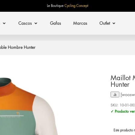
Le Boutique
Cycling Concept
a
Cascos
Gafas
Marcas
Outlet
bble Hombre Hunter
Maillot
Hunter
[woosw 
SKU:
10-01-00
✓ Producto ver
Este producto 