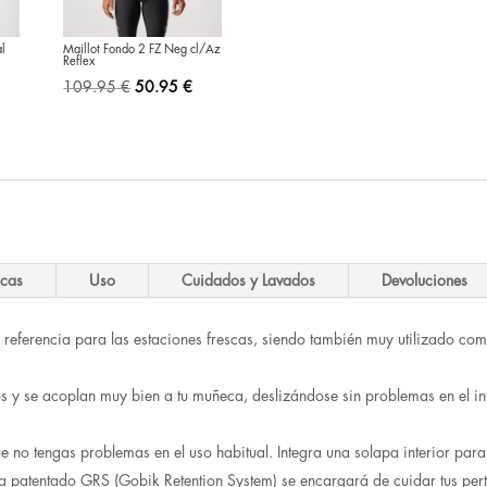
al
Maillot Fondo 2 FZ Neg cl/Az
Reflex
El
El
109.95
€
50.95
€
precio
precio
original
actual
era:
es:
109.95 €.
50.95 €.
icas
Uso
Cuidados y Lavados
Devoluciones
referencia para las estaciones frescas, siendo también muy utilizado co
y se acoplan muy bien a tu muñeca, deslizándose sin problemas en el int
e no tengas problemas en el uso habitual. Integra una solapa interior para 
tema patentado GRS (Gobik Retention System) se encargará de cuidar tus p