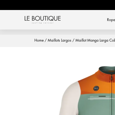
Rop
Home
/
Maillots Largos
/ Maillot Manga Larga Co