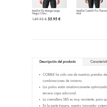
Maillot Fly Manga Larga
Maillot Castelli Pro Therm
Negro Claro
Mid
El
El
149.95
€
55.95
€
precio
precio
original
actual
era:
es:
149.95 €.
55.95 €.
Descripción del producto
Característ
COBBLE ha sido una de nuestras prendas de 
combinaciones de invierno.
Los puños están anatómicamente optimizados 
tercera capa adicional.
La cremallera SBS es muy resistente, para qu
En la parte trasera, nuestro innovador sis