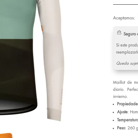
Aceptamos:
Seguro 
Si este pro
reemplazarl
Queda sujet
Maillot de m
diario. Perf
invierno.
Propiedade
Ajuste
: Homb
Temperatur
Peso
: 260 g