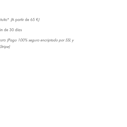
tuito*
(
A partir de 65 €
)
ón de 30 días
guro
(Pago 100% seguro encriptado por SSL y
Stripe)