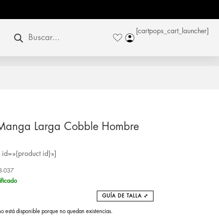
Búsqueda
[cartpops_cart_launcher]
de
productos
 Manga Larga Cobble Hombre
id=»{product id}»]
3-037
ificado
GUÍA DE TALLA ⤢
no está disponible porque no quedan existencias.