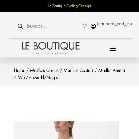
Le Boutique
Cycling Concept
Búsqueda
[cartpops_cart_launch
de
productos
Home
/
Maillots Cortos
/
Maillots Castelli
/ Maillot Anima
4 W s/m Marfil/Neg cl