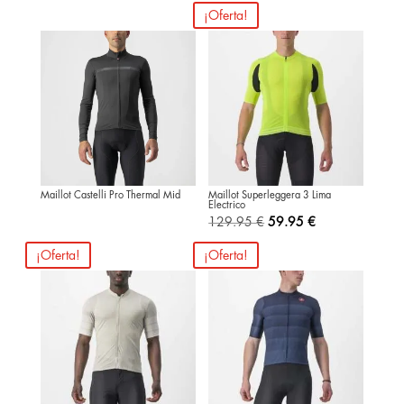
¡Oferta!
Maillot Castelli Pro Thermal Mid
Maillot Superleggera 3 Lima
Electrico
El
El
129.95
€
59.95
€
precio
precio
¡Oferta!
¡Oferta!
original
actual
era:
es:
129.95 €.
59.95 €.