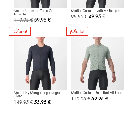
Maillot Unlimited Terra Gr
Maillot Castelli Livelli Az Belgian
Travertine
El
El
99.95
€
49.95
€
El
El
119.95
€
59.95
€
precio
precio
precio
precio
¡Oferta!
¡Oferta!
original
actual
original
actual
era:
es:
era:
es:
99.95 €.
49.95 €.
119.95 €.
59.95 €.
Maillot Fly Manga Larga Negro
Maillot Castelli Unlimited All Road
Claro
El
El
119.95
€
59.95
€
El
El
149.95
€
55.95
€
precio
precio
precio
precio
original
actual
original
actual
era:
es:
era:
es:
119.95 €.
59.95 €.
149.95 €.
55.95 €.