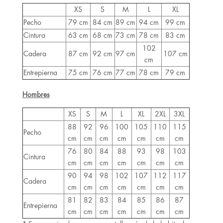
XS
S
M
L
XL
Pecho
79 cm
84 cm
89 cm
94 cm
99 cm
Cintura
63 cm
68 cm
73 cm
78 cm
83 cm
102
Cadera
87 cm
92 cm
97 cm
107 cm
cm
Entrepierna
75 cm
76 cm
77 cm
78 cm
79 cm
Hombres
XS
S
M
L
XL
2XL
3XL
88
92
96
100
105
110
115
Pecho
cm
cm
cm
cm
cm
cm
cm
76
80
84
88
93
98
103
Cintura
cm
cm
cm
cm
cm
cm
cm
90
94
98
102
107
112
117
Cadera
cm
cm
cm
cm
cm
cm
cm
81
82
83
84
85
86
87
Entrepierna
cm
cm
cm
cm
cm
cm
cm