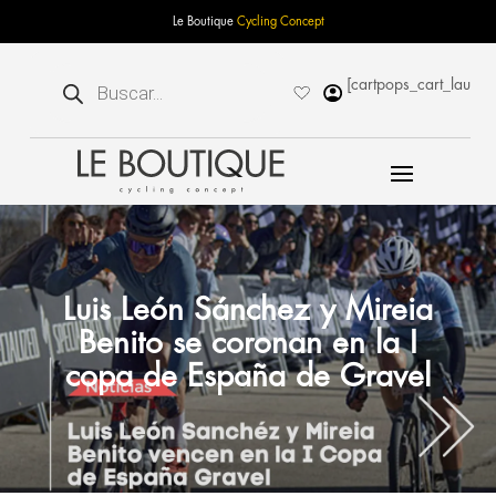
Le Boutique
Cycling Concept
Búsqueda
[cartpops_cart_launch
de
productos
Luis León Sánchez y Mireia
Benito se coronan en la I
copa de España de Gravel