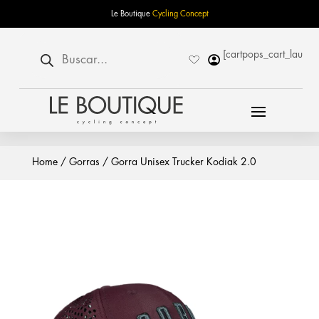
Le Boutique
Cycling Concept
Búsqueda
[cartpops_cart_launch
de
productos
Home
/
Gorras
/ Gorra Unisex Trucker Kodiak 2.0