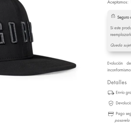
Aceptamos:
Seguro 
Si este pro
reemplazarl
Queda sujet
Evolución d
inconformismo 
Detalles
Envío gra
Devoluci
Pago se
pasarela 