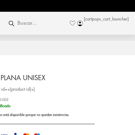
Búsqueda
[cartpops_cart_launcher]
de
productos
PLANA UNISEX
id=»{product id}»]
2-002
ificado
no está disponible porque no quedan existencias.