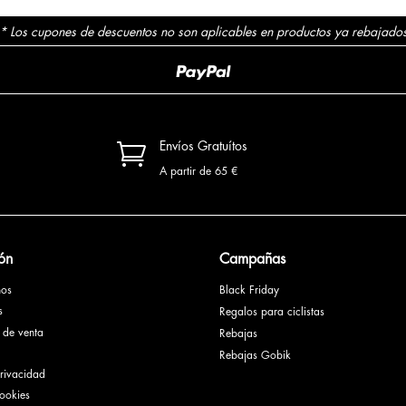
* Los cupones de descuentos no son aplicables en productos ya rebajado

Envíos Gratuítos
A partir de 65 €
ón
Campañas
mos
Black Friday
es
Regalos para ciclistas
 de venta
Rebajas
Rebajas Gobik
privacidad
cookies