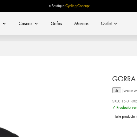
Le Boutique
Cycling Concept
a
Cascos
Gafas
Marcas
Outlet
GORRA 
[woosw 
SKU:
15-01-00
✓ Producto ver
Este producto 