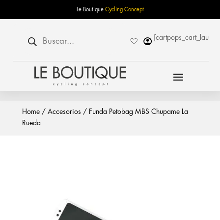
Le Boutique
Cycling Concept
Búsqueda
[cartpops_cart_launch
de
productos
Home
/
Accesorios
/ Funda Petobag MBS Chupame La
Rueda