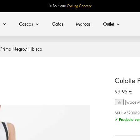
Le Boutique
Cycling Concept
a
Cascos
Gafas
Marcas
Outlet
e Prima Negro/Hibisco
Culotte
99.95
€
[woosw 
SKU:
4520062
✓ Producto ver