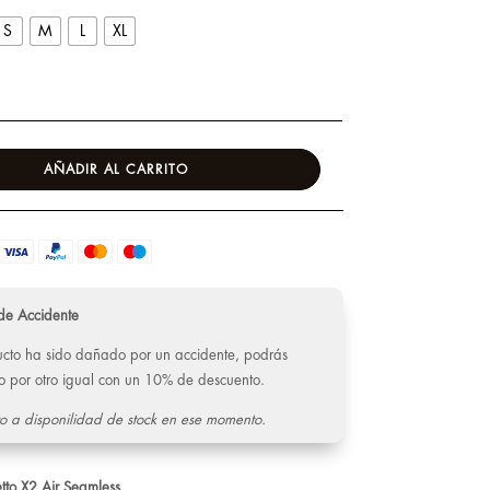
S
M
L
XL
AÑADIR AL CARRITO
de Accidente
ducto ha sido dañado por un accidente, podrás
o por otro igual con un 10% de descuento.
o a disponilidad de stock en ese momento.
to X2 Air Seamless