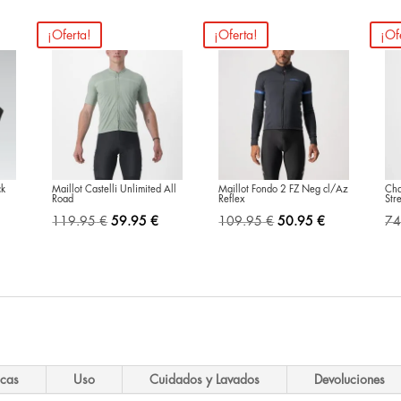
¡Oferta!
¡Oferta!
¡Of
ck
Maillot Castelli Unlimited All
Maillot Fondo 2 FZ Neg cl/Az
Cha
Road
Reflex
Str
El
El
El
El
119.95
€
59.95
€
109.95
€
50.95
€
74
ecio
precio
precio
precio
precio
ual
original
actual
original
actual
era:
es:
era:
es:
.95 €.
119.95 €.
59.95 €.
109.95 €.
50.95 €.
icas
Uso
Cuidados y Lavados
Devoluciones