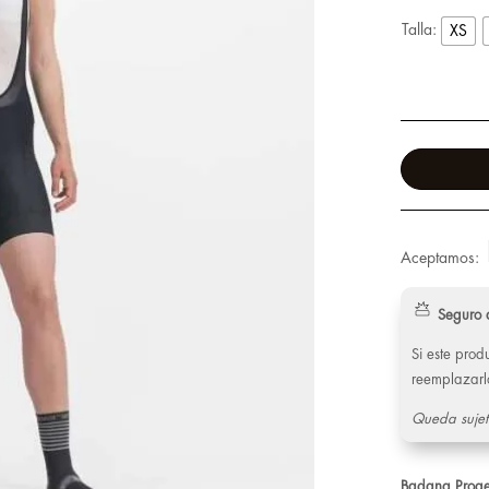
Talla:
XS
Aceptamos:
Seguro 
Si este pro
reemplazarl
Queda sujet
Badana Proget