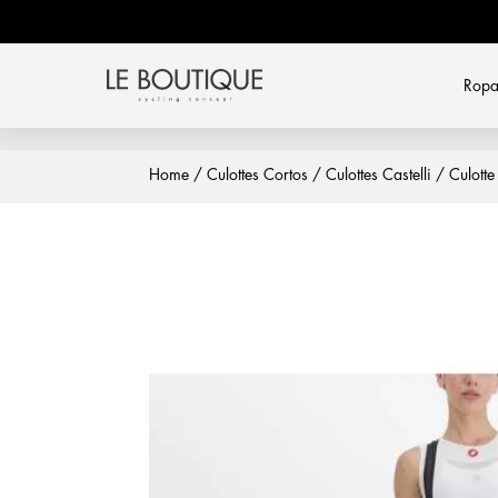
Rop
Home
/
Culottes Cortos
/
Culottes Castelli
/ Culott