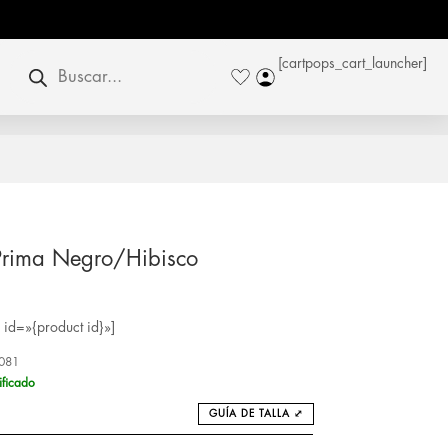
Búsqueda
[cartpops_cart_launcher]
de
productos
 Prima Negro/Hibisco
id=»{product id}»]
081
ificado
GUÍA DE TALLA ⤢