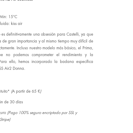
Min: 15°C
uida: kiss air
to es definitivamente una obsesión para Castelli, ya que
 de gran importancia y al mismo tiempo muy difícil de
ectamente. Incluso nuestro modelo más básico, el Prima,
ue no podemos comprometer el rendimiento y la
ara ello, hemos incorporado la badana específica
SS Air2 Donna.
tuito*
(
A partir de 65 €
)
ón de 30 días
guro
(Pago 100% seguro encriptado por SSL y
Stripe)