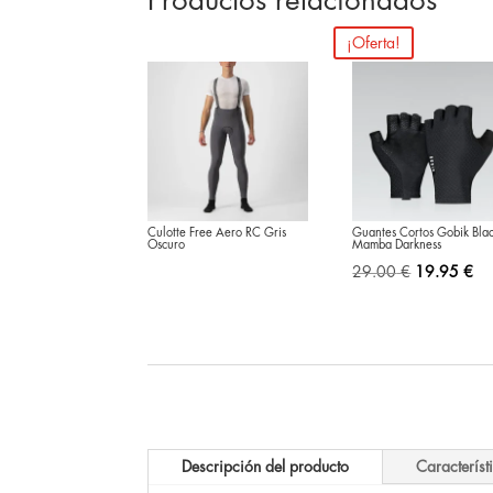
Productos relacionados
¡Oferta!
Culotte Free Aero RC Gris
Guantes Cortos Gobik Bla
Oscuro
Mamba Darkness
El
El
29.00
€
19.95
€
precio
pr
original
act
era:
es:
29.00 €.
19
Descripción del producto
Característ