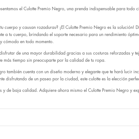
esentamos el Culotte Premio Negro, una prenda indispensable para todo c
 tu cuerpo y causan rozaduras? ¡El Culotte Premio Negro es la solución! D
te a tu cuerpo, brindando el soporte necesario para un rendimiento óptimo
o y cómodo en todo momento.
sfrutar de una mayor durabilidad gracias a sus costuras reforzadas y tej
nte más tiempo sin preocuparte por la calidad de tu ropa.
o también cuenta con un diseño moderno y elegante que te hará lucir inc
 disfrutando de un paseo por la ciudad, este culotte es la elección perfec
 y de baja calidad. Adquiere ahora mismo el Culotte Premio Negro y expe