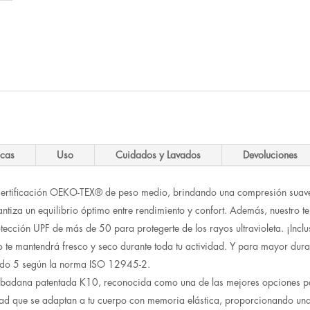
icas
Uso
Cuidados y Lavados
Devoluciones
on certificación OEKO-TEX® de peso medio, brindando una compresión suav
rantiza un equilibrio óptimo entre rendimiento y confort. Además, nuestro t
tección UPF de más de 50 para protegerte de los rayos ultravioleta. ¡Inclu
e mantendrá fresco y seco durante toda tu actividad. Y para mayor durabil
rado 5 según la norma ISO 12945-2.
a badana patentada K10, reconocida como una de las mejores opciones pa
dad que se adaptan a tu cuerpo con memoria elástica, proporcionando u