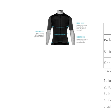
Pec
Cint
Cad
* To
La
Pa
Id
Ca
ajus