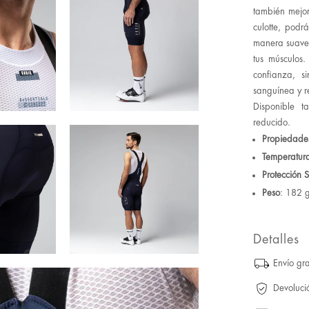
también mejor
culotte, podr
manera suave 
tus músculos
confianza, s
sanguínea y re
Disponible 
reducido.
Propiedade
Temperatur
Protección S
Peso
: 182 g
Detalles
Envío gra
Devoluci