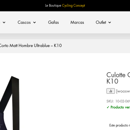
Le Boutique
Cycling Concept
a
Cascos
Gafas
Marcas
Outlet
Corto Matt Hombre Ultrablue – K10
Culotte 
K10
[woosw 
SKU:
10-02-06
✓ Producto ver
Este producto 