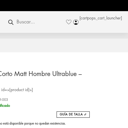
Búsqueda
[cartpops_cart_launcher]
de
productos
Corto Matt Hombre Ultrablue –
id=»{product id}»]
9-003
ificado
GUÍA DE TALLA ⤢
no está disponible porque no quedan existencias.