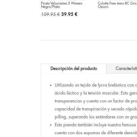
Pirata Velocissima 3 Women
Culotte Free Aero RC Gris
Negro/Plata
Oscuro
El
El
109.95
€
39.95
€
precio
precio
original
actual
era:
es:
109.95 €.
39.95 €.
Descripción del producto
Característ
Utilizando un tejido de lycra bielástica c
ácido láctico y la tensión muscular. Esto ga
transparencias y cuenta con un factor de pro
capacidad de transpiración y secado rápido t
pilling, superando los estándares con un g
Esta prenda también incluye nuestra famos
cuenta con dos espumas de diferente densi