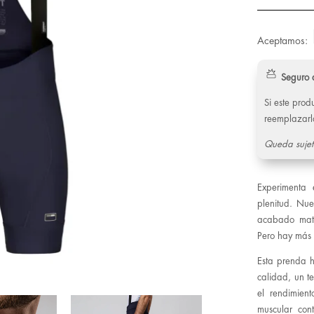
Aceptamos:
Seguro 
Si este pro
reemplazarl
Queda sujet
Experimenta 
plenitud. Nue
acabado mate
Pero hay más 
Esta prenda h
calidad, un t
el rendimien
muscular con