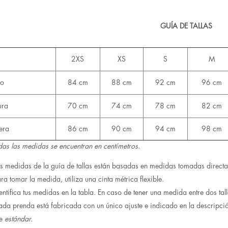
GUÍA DE TALLAS
2XS
XS
S
M
ho
84 cm
88 cm
92 cm
96 cm
ura
70 cm
74 cm
78 cm
82 cm
era
86 cm
90 cm
94 cm
98 cm
das las medidas se encuentran en centímetros.
s medidas de la guía de tallas están basadas en medidas tomadas directa
ra tomar la medida, utiliza una cinta métrica flexible.
entifica tus medidas en la tabla. En caso de tener una medida entre dos tall
da prenda está fabricada con un único ajuste e indicado en la descripci
te
estándar.