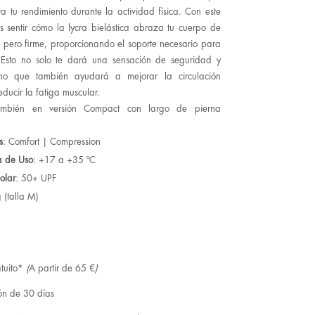
a tu rendimiento durante la actividad física. Con este
ás sentir cómo la lycra bielástica abraza tu cuerpo de
pero firme, proporcionando el soporte necesario para
. Esto no solo te dará una sensación de seguridad y
ino que también ayudará a mejorar la circulación
ducir la fatiga muscular.
también en versión Compact con largo de pierna
s
: Comfort | Compression
a de Uso
: +17 a +35 ºC
olar
: 50+ UPF
 (talla M)
tuito*
(
A partir de 65 €
)
ón de 30 días