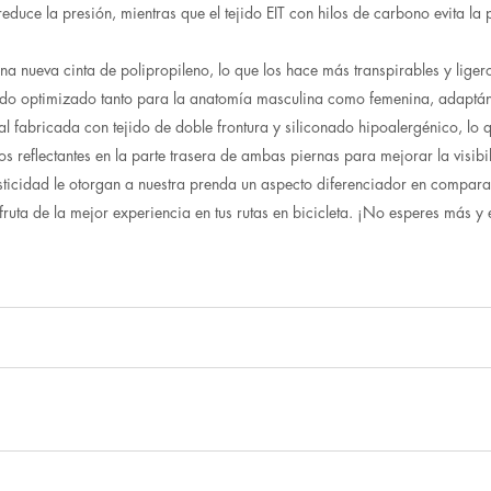
reduce la presión, mientras que el tejido EIT con hilos de carbono evita la
na nueva cinta de polipropileno, lo que los hace más transpirables y liger
sido optimizado tanto para la anatomía masculina como femenina, adaptá
l fabricada con tejido de doble frontura y siliconado hipoalergénico, lo q
reflectantes en la parte trasera de ambas piernas para mejorar la visib
elasticidad le otorgan a nuestra prenda un aspecto diferenciador en compar
fruta de la mejor experiencia en tus rutas en bicicleta. ¡No esperes más y e