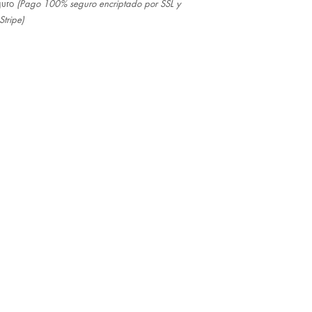
guro
(Pago 100% seguro encriptado por SSL y
Stripe)