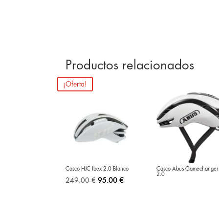
Productos relacionados
¡Oferta!
Casco HJC Ibex 2.0 Blanco
Casco Abus Gamechanger
2.0
El
El
249.00
€
95.00
€
precio
precio
original
actual
era:
es: