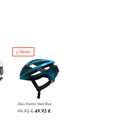
¡Oferta!
Abus Viantor Steel Blue
El
El
99.95
€
49.95
€
precio
precio
original
actual
era:
es: