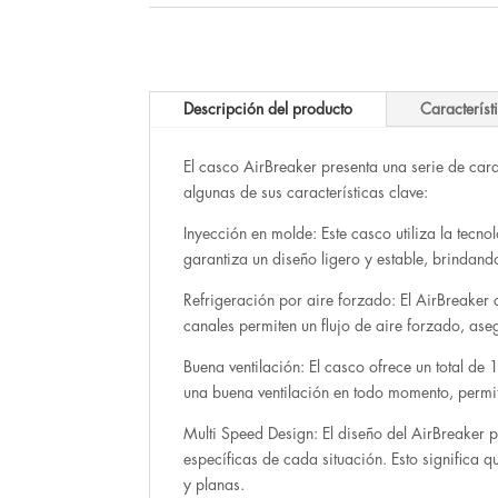
249.00 €.
95.00 €.
Descripción del producto
Característ
El casco AirBreaker presenta una serie de carac
algunas de sus características clave:
Inyección en molde: Este casco utiliza la tecn
garantiza un diseño ligero y estable, brindand
Refrigeración por aire forzado: El AirBreaker 
canales permiten un flujo de aire forzado, aseg
Buena ventilación: El casco ofrece un total de
una buena ventilación en todo momento, permiti
Multi Speed Design: El diseño del AirBreaker p
específicas de cada situación. Esto significa
y planas.