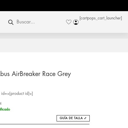
Búsqueda
[cartpops_cart_launcher]
de
productos
bus AirBreaker Race Grey
id=»{product id}»]
4
ificado
GUÍA DE TALLA ⤢