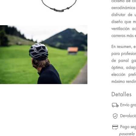
ciclismo de c
aerodinámica 
disfrutar de
diseño que m
ventilación 
carreras más 
En resumen, e
para profesion
de panal gar
óptima, adapt
elección pr
máximo rendim
Detalles
Envío gra
Devoluci
Pago se
pasarela 