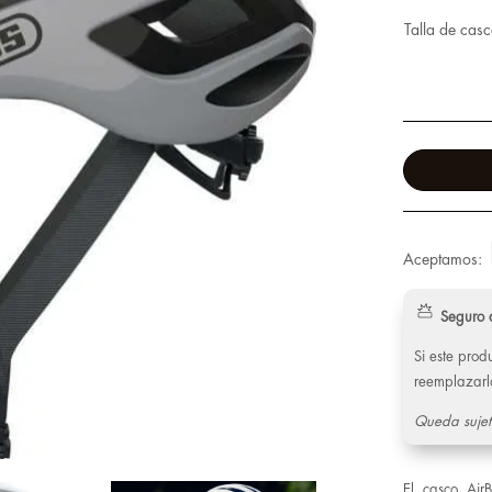
Talla de cas
Aceptamos:
Seguro 
Si este pro
reemplazarl
Queda sujet
El casco AirB