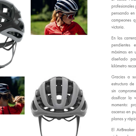
profesionales
pensando en e
campeones qu
victoria.
En las carrer
pendientes 
máximas en u
diseñado pa
kilómetro recor
Gracias a su
estructura de
sin compromet
dosificar la
momento: pro
ascenso en pu
planas y rápi
El AirBreake