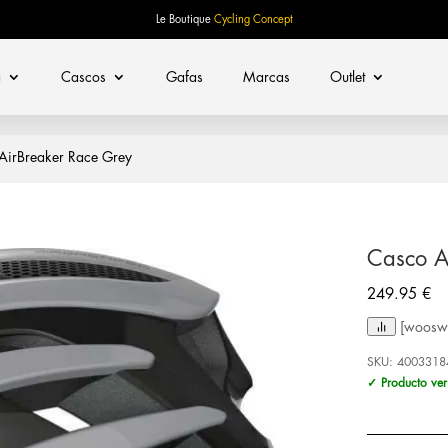
Le Boutique
Cycling Concept
a
Cascos
Gafas
Marcas
Outlet
AirBreaker Race Grey
Casco A
249.95
€
[woosw 
SKU:
4003318
✓ Producto ver