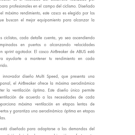
 para profesionales en el campo del ciclismo. Diseñado
l máximo rendimiento, este casco es elegido por los
e buscan el mejor equipamiento para alcanzar la
as ciclistas, cada detalle cuenta, ya sea ascendiendo
empinadas en puertos o alcanzando velocidades
n sprint agotador. El casco AirBreaker de ABUS está
ra ayudarte a mantener tu rendimiento en cada
rido.
 innovador diseño Multi Speed, que presenta una
 panal, el AirBreaker ofrece la máxima aerodinámica
er la ventilación óptima. Este diseño único permite
 ventilación de acuerdo a las necesidades de cada
porciona máxima ventilación en etapas lentas de
ertos y garantiza una aerodinámica óptima en etapas
das.
r está diseñado para adaptarse a las demandas del