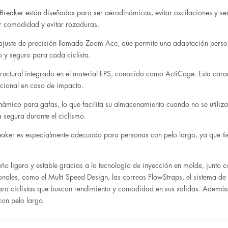
Breaker están diseñadas para ser aerodinámicas, evitar oscilaciones y ser
ar comodidad y evitar rozaduras.
 ajuste de precisión llamado Zoom Ace, que permite una adaptación per
o y seguro para cada ciclista.
tructural integrado en el material EPS, conocido como ActiCage. Esta caract
cional en caso de impacto.
námico para gafas, lo que facilita su almacenamiento cuando no se utiliza
 segura durante el ciclismo.
reaker es especialmente adecuado para personas con pelo largo, ya que t
ño ligero y estable gracias a la tecnología de inyección en molde, junto 
cionales, como el Multi Speed Design, las correas FlowStraps, el sistema d
para ciclistas que buscan rendimiento y comodidad en sus salidas. Además
on pelo largo.