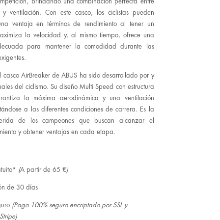
ompetición, brindando una combinación perfecta entre
y ventilación. Con este casco, los ciclistas pueden
 una ventaja en términos de rendimiento al tener un
aximiza la velocidad y, al mismo tiempo, ofrece una
adecuada para mantener la comodidad durante las
exigentes.
l casco AirBreaker de ABUS ha sido desarrollado por y
ales del ciclismo. Su diseño Multi Speed con estructura
antiza la máxima aerodinámica y una ventilación
ándose a las diferentes condiciones de carrera. Es la
eferida de los campeones que buscan alcanzar el
iento y obtener ventajas en cada etapa.
tuito*
(
A partir de 65 €
)
ón de 30 días
guro
(Pago 100% seguro encriptado por SSL y
Stripe)