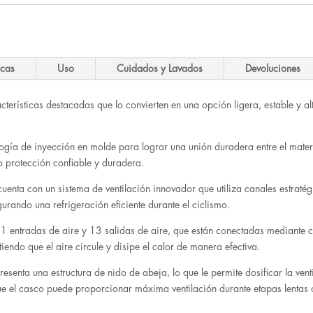
99.95 €.
49.95 €.
icas
Uso
Cuidados y Lavados
Devoluciones
terísticas destacadas que lo convierten en una opción ligera, estable y alt
ología de inyección en molde para lograr una unión duradera entre el mater
o protección confiable y duradera.
cuenta con un sistema de ventilación innovador que utiliza canales estraté
urando una refrigeración eficiente durante el ciclismo.
 11 entradas de aire y 13 salidas de aire, que están conectadas mediante c
endo que el aire circule y disipe el calor de manera efectiva.
resenta una estructura de nido de abeja, lo que le permite dosificar la ve
 que el casco puede proporcionar máxima ventilación durante etapas lenta