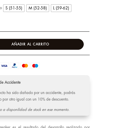
co
S (51-55)
M (52-58)
L (59-62)
AÑADIR AL CARRITO
de Accidente
ducto ha sido dañado por un accidente, podrás
o por otro igual con un 10% de descuento.
o a disponilidad de stock en ese momento.
reaker es el resultado del desarrollo realizado por