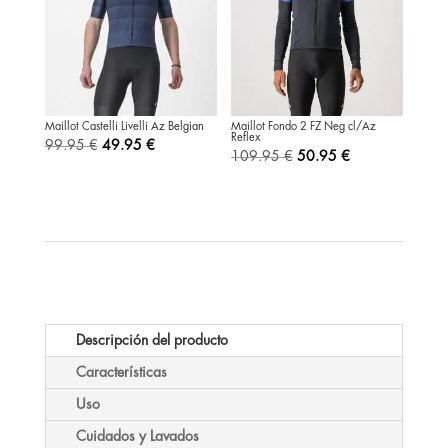
Maillot Castelli Livelli Az Belgian
Maillot Fondo 2 FZ Neg cl/Az
Reflex
El
El
99.95
€
49.95
€
El
El
109.95
€
50.95
€
precio
precio
precio
precio
original
actual
original
actual
era:
es:
era:
es:
99.95 €.
49.95 €.
109.95 €.
50.95 €.
Descripción del producto
Características
Uso
Cuidados y Lavados