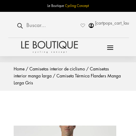
Le Boutique
Cycling Concept
Búsqueda
[cartpops_cart_launch
de
productos
Home
/
Camisetas interior de ciclismo
/
Camisetas
interior manga larga
/ Camiseta Térmica Flanders Manga
Larga Gris