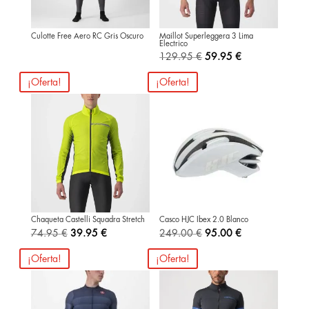
Culotte Free Aero RC Gris Oscuro
Maillot Superleggera 3 Lima
Electrico
El
El
129.95
€
59.95
€
precio
precio
¡Oferta!
¡Oferta!
original
actual
era:
es:
129.95 €.
59.95 €.
Chaqueta Castelli Squadra Stretch
Casco HJC Ibex 2.0 Blanco
El
El
El
El
74.95
€
39.95
€
249.00
€
95.00
€
precio
precio
precio
precio
¡Oferta!
¡Oferta!
original
actual
original
actual
era:
es:
era:
es:
74.95 €.
39.95 €.
249.00 €.
95.00 €.