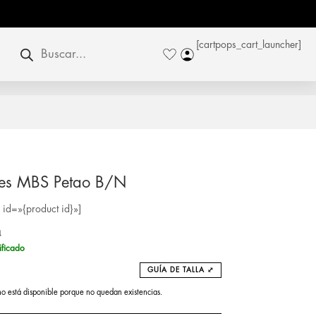
Búsqueda
[cartpops_cart_launcher]
de
productos
nes MBS Petao B/N
id=»{product id}»]
4
ificado
GUÍA DE TALLA ⤢
no está disponible porque no quedan existencias.