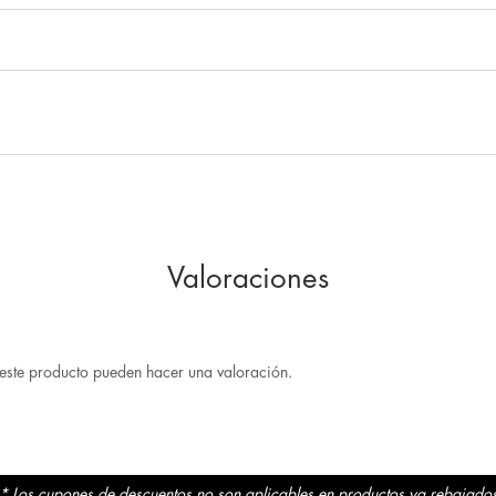
Valoraciones
este producto pueden hacer una valoración.
* Los cupones de descuentos no son aplicables en productos ya rebajado