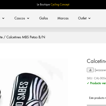
Le Boutique
Cycling Concept
a
Cascos
Gafas
Marcas
Outlet
te
/ Calcetines MBS Petao B/N
Calceti
[woosw 
SKU:
CAL-005
✓ Producto ver
Este producto 