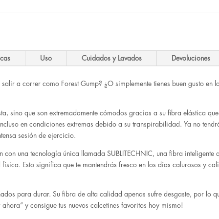
icas
Uso
Cuidados y Lavados
Devoluciones
a salir a correr como Forest Gump? ¿O simplemente tienes buen gusto en l
vista, sino que son extremadamente cómodos gracias a su fibra elástica qu
ncluso en condiciones extremas debido a su transpirabilidad. Ya no tendrá
tensa sesión de ejercicio.
an con una tecnología única llamada SUBLITECHNIC, una fibra inteligente q
física. Esto significa que te mantendrás fresco en los días calurosos y cali
eñados para durar. Su fibra de alta calidad apenas sufre desgaste, por lo 
ahora” y consigue tus nuevos calcetines favoritos hoy mismo!