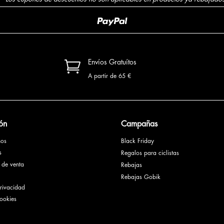

Envíos Gratuítos
A partir de 65 €
ón
Campañas
mos
Black Friday
es
Regalos para ciclistas
 de venta
Rebajas
Rebajas Gobik
privacidad
cookies