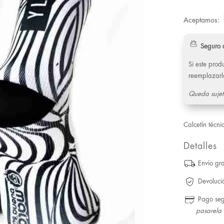
Aceptamos:
Seguro 
Si este pro
reemplazarl
Queda sujet
Calcetín técni
Detalles
Envío gra
Devoluci
Pago se
pasarela 