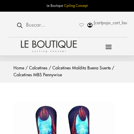
Le Boutique
Cycling Concept
Búsqueda
[cartpops_cart_launch
de
productos
Home
/
Calcetines
/
Calcetines Maldita Buena Suerte
/
Calcetines MBS Pennywise